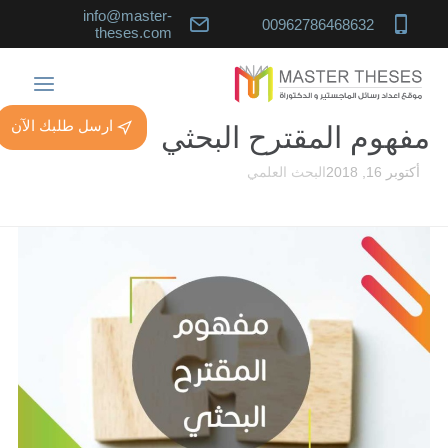
info@master-
00962786468632
theses.com
ارسل طلبك الآن
مفهوم المقترح البحثي
أكتوبر 16, 2018
البحث العلمي