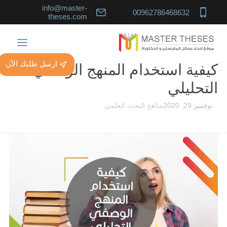
info@master-
00962786468632
theses.com
ارسل طلبك الآن
كيفية استخدام المنهج الوصفي
التحليلي
نوفمبر 29, 2020
مناهج البحث العلمي