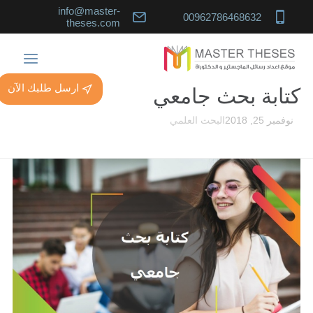
info@master-
00962786468632
theses.com
ارسل طلبك الآن
كتابة بحث جامعي
نوفمبر 25, 2018
البحث العلمي