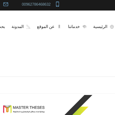
00962786468632
الرئيسية
خدماتنا
عن الموقع
المدونة
بح