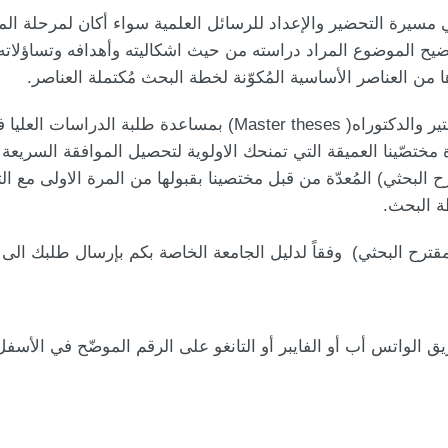
مسيرة التحضير والإعداد للرسائل العلمية سواء أكان لمرحلة الما
يح الموضوع المراد دراسته من حيث اشكاليته وأهدافه وتساؤلاته 
 من العناصر الأساسية المُكوّنة لخطة البحث مُكتملة العناصر.
ونحرص في موقع إعداد رسائل الماجستير والدكتوراه( aster theses
ة مختصّينا العميقة التي تمنحك الاولوية لتحصيل الموافقة السريعة
 البحثي) المُعدّة من قبل مختصينا بقبولها من المرة الاولى مع ا
ة البحث.
رح البحثي) وفقاً لدليل الجامعة الخاصة بكم بإرسال طلبك الى ال
 الواتس أب أو الفايبر أو التانغو على الرقم الموضّح في الأسفل