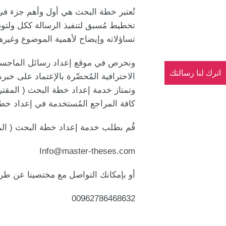
تُعتبر خطة البحث هي أول وأهم جزء في 
تخطيط مُسبق لتنفيذ الرسالة ككل ولتوض
تساؤلاته وإيضاح لأهمية الموضوع وغيرها
اترك لنا رسالتك
الاحترافية المُحضّرة بالإعتماد على خبر
وتمتاز خدمة إعداد خطة البحث ( المقترح
كافة المراجع المُستخدمة في إعداد خط
قُم بطلب خدمة إعداد خطة البحث ( المقت
Info@master-theses.com
أو بإمكانك التواصل مع مختصينا عن طريق
00962786468632